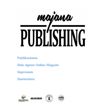
majana
Publikationen
PUBLISHING
Dein eigenes Online-Magazin
Impressum
Datenschutz