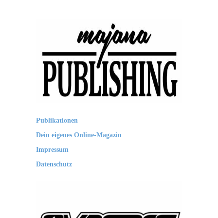
majana
Publikationen
PUBLISHING
Dein eigenes Online-Magazin
Impressum
Datenschutz