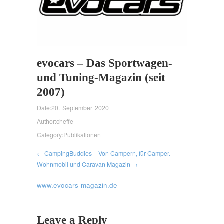
evocars – Das Sportwagen-
und Tuning-Magazin (seit
2007)
Date:
20. September 2020
Author:
cheffe
Category:
Publikationen
← CampingBuddies – Von Campern, für Camper.
Wohnmobil und Caravan Magazin →
www.evocars-magazin.de
Leave a Reply